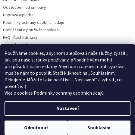
Obchodní podmínky
Odstoupení od smlouvy
Doprava a platba
Podmínky ochrany osobních údajů
Prohlášení o používání cookies
FAQ - Časté dotazy
Moje objednávka
Používáme cookies, abychom zlepšovali naše služby, zjistili,
jak jsou naše stránky používány, případně Vám mohli
přizpůsobit naše reklamy. Abychom cookies mohli využívat,
Pet Heroes
Handipet Rescue
Pet Heroes Lanškroun
Psí Přání
musíte nám to povolit. Stačí kliknout na „Souhlasím
“
.
Štěně v nouzi
Děkujeme. Můžete také navštívit „Nastavení“ a vybrat, co
povolíte. :)
Více o cookies
Podmínky ochrany osobních údajů
Vytvořil Shoptet
Nastavení
Copyright 2026
Pet Heroes Shop
. Všechna práva vyhrazena.
Výdejnu objednávek s osobním odběrem najdete na adrese V Horkách
Odmítnout
Souhlasím
Upravit nastavení cookies
4, Praha - Nusle, ST - ČT, 12 - 19 hodin kromě státních svátků. :)