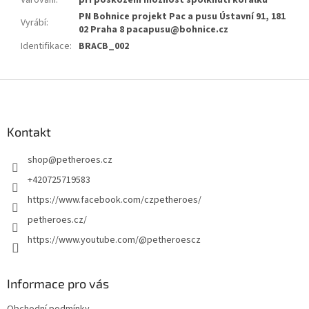
Varování
:
při poškození možnost spolknutí korálků
PN Bohnice projekt Pac a pusu Ústavní 91, 181
Vyrábí
:
02 Praha 8 pacapusu@bohnice.cz
Identifikace
:
BRACB_002
Z
á
p
a
Kontakt
t
shop
@
petheroes.cz
í
+420725719583
https://www.facebook.com/czpetheroes/
petheroes.cz/
https://www.youtube.com/@petheroescz
Informace pro vás