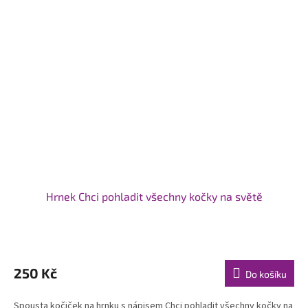
Hrnek Chci pohladit všechny kočky na světě
Průměrné
hodnocení
produktu
250 Kč
Do košíku
je
5,0
Spousta kočiček na hrnku s nápisem Chci pohladit všechny kočky na
z