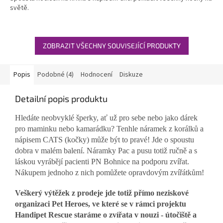
světě.
5
hvězdiček.
ZOBRAZIT VŠECHNY SOUVISEJÍCÍ PRODUKTY
Popis
Podobné (4)
Hodnocení
Diskuze
Detailní popis produktu
Hledáte neobvyklé šperky, ať už pro sebe nebo jako dárek
pro maminku nebo kamarádku? Tenhle náramek z korálků a
nápisem CATS (kočky) může být to pravé! Jde o spoustu
dobra v malém balení. Náramky Pac a pusu totiž ručně a s
láskou vyrábějí pacienti PN Bohnice na podporu zvířat.
Nákupem jednoho z nich pomůžete opravdovým zvířátkům!
Veškerý výtěžek z prodeje jde totiž přímo neziskové
organizaci Pet Heroes, ve které se v rámci projektu
Handipet Rescue staráme o zvířata v nouzi - útočiště a