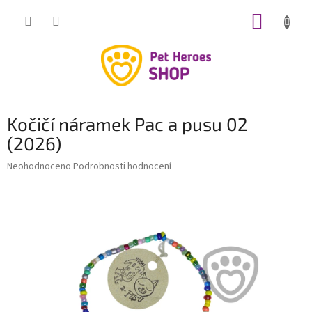
Přejít
NÁKUP
na
obsah
KOŠÍK
Kočičí náramek Pac a pusu 02
(2026)
Průměrné
Neohodnoceno
Podrobnosti hodnocení
hodnocení
produktu
je
0,0
z
5
hvězdiček.