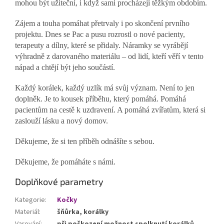
mohou být užiteční, i když sami procházejí těžkým obdobím.
Zájem a touha pomáhat přetrvaly i po skončení prvního
projektu. Dnes se Pac a pusu rozrostl o nové pacienty,
terapeuty a dílny, které se přidaly. Náramky se vyrábějí
výhradně z darovaného materiálu – od lidí, kteří věří v tento
nápad a chtějí být jeho součástí.
Každý korálek, každý uzlík má svůj význam. Není to jen
doplněk. Je to kousek příběhu, který pomáhá. Pomáhá
pacientům na cestě k uzdravení. A pomáhá zvířatům, která si
zaslouží lásku a nový domov.
Děkujeme, že si ten příběh odnášíte s sebou.
Děkujeme, že pomáháte s námi.
Doplňkové parametry
Kategorie
:
Kočky
Materiál
:
šňůrka, korálky