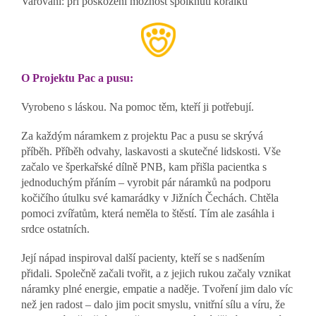
Varování: při poškození možnost spolknutí korálků
O Projektu Pac a pusu:
Vyrobeno s láskou. Na pomoc těm, kteří ji potřebují.
Za každým náramkem z projektu Pac a pusu se skrývá
příběh. Příběh odvahy, laskavosti a skutečné lidskosti. Vše
začalo ve šperkařské dílně PNB, kam přišla pacientka s
jednoduchým přáním – vyrobit pár náramků na podporu
kočičího útulku své kamarádky v Jižních Čechách. Chtěla
pomoci zvířatům, která neměla to štěstí. Tím ale zasáhla i
srdce ostatních.
Její nápad inspiroval další pacienty, kteří se s nadšením
přidali. Společně začali tvořit, a z jejich rukou začaly vznikat
náramky plné energie, empatie a naděje. Tvoření jim dalo víc
než jen radost – dalo jim pocit smyslu, vnitřní sílu a víru, že