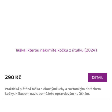
Taška, kterou nakrmíte kočku z útulku (2024)
Průměrné
hodnocení
produktu
290 Kč
DETAIL
je
5,0
Praktická plátěná taška s dlouhými uchy a roztomilým obrázkem
z
kočky. Nákupem navíc pomůžete opravdovým kočičkám.
5
hvězdiček.