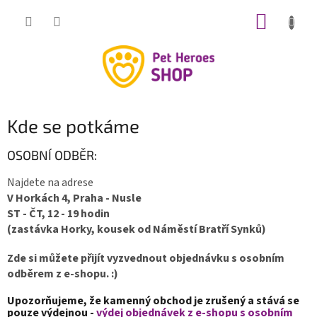
Přejít
NÁKUP
na
obsah
KOŠÍK
Kde se potkáme
OSOBNÍ ODBĚR:
Najdete na adrese
V Horkách 4, Praha - Nusle
ST - ČT, 12 - 19 hodin
(zastávka Horky, kousek od Náměstí Bratří Synků)
Zde si můžete přijít vyzvednout objednávku s osobním
odběrem z e-shopu. :)
Upozorňujeme, že kamenný obchod je zrušený a stává se
pouze výdejnou -
výdej objednávek z e-shopu s osobním