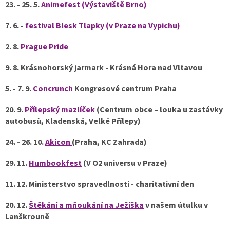
23. - 25. 5.
Animefest (Výstaviště Brno)
7. 6. -
festival Blesk Tlapky (v Praze na Vypichu)
2. 8.
Prague Pride
9. 8. Krásnohorský jarmark - Krásná Hora nad Vltavou
5. - 7. 9.
Concrunch
Kongresové centrum Praha
20. 9.
Přílepský mazlíček
(
Centrum obce – louka u zastávky
autobusů, Kladenská, Velké Přílepy
)
24. - 26. 10.
Akicon
(Praha, KC Zahrada)
29. 11.
Humbookfest
(V O2 universu v Praze)
11. 12. Ministerstvo spravedlnosti - charitativní den
20. 12.
Štěkání a mňoukání na Ježíška
v našem útulku v
Lanškrouně