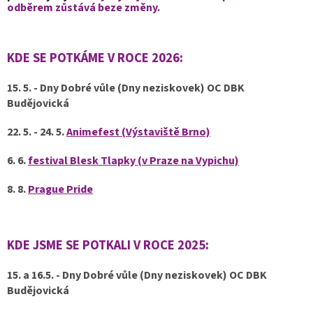
odběrem zůstává beze změny.
KDE SE POTKÁME V ROCE 2026:
15. 5. - Dny Dobré vůle (Dny neziskovek) OC DBK
Budějovická
22. 5. - 24. 5.
Animefest (Výstaviště Brno)
6. 6.
festival Blesk Tlapky (v Praze na Vypichu)
8. 8.
Prague Pride
KDE JSME SE POTKALI V ROCE 2025:
15. a 16.5.
- Dny Dobré vůle (Dny neziskovek) OC DBK
Budějovická