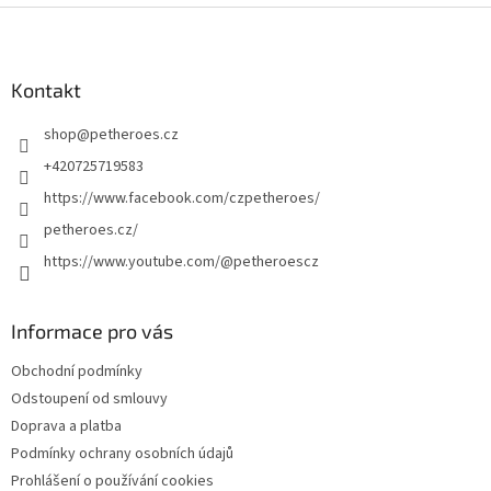
Z
á
p
a
Kontakt
t
shop
@
petheroes.cz
í
+420725719583
https://www.facebook.com/czpetheroes/
petheroes.cz/
https://www.youtube.com/@petheroescz
Informace pro vás
Obchodní podmínky
Odstoupení od smlouvy
Doprava a platba
Podmínky ochrany osobních údajů
Prohlášení o používání cookies