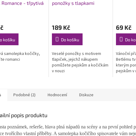
 Romance - třpytivá
ponožky s tlapkami
Průměrné
Průměrné
hodnocení
hodnocení
Kč
189 Kč
69 Kč
produktu
produktu
je
je
5,0
5,0
o košíku
Do košíku
Do ko
z
z
5
5
vá samolepka kočičky,
Veselé ponožky s motivem
Vánoční př
hvězdiček.
hvězdiček.
čte romanci
tlapiček, jejichž nákupem
Betlému tv
pomůžete pejskům a kočičkám
kterým po
v nouzi
pejskům v 
s
Podobné (2)
Hodnocení
Diskuze
ailní popis produktu
sta poznámek, rešerše, hlava plná nápadů na scény a na první pohled po
ce tvořícího vlastní příběhy. A samolepka kočičího spisovatele vám nej