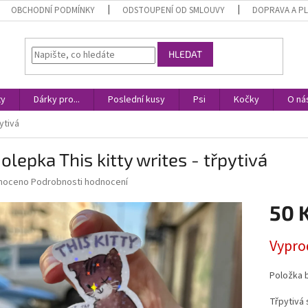
OBCHODNÍ PODMÍNKY
ODSTOUPENÍ OD SMLOUVY
DOPRAVA A P
HLEDAT
ty
Dárky pro...
Poslední kusy
Psi
Kočky
O ná
ytivá
lepka This kitty writes - třpytivá
né
noceno
Podrobnosti hodnocení
ní
50 
u
Měrná
Vypro
cena:
ek.
Položka 
Třpytivá 