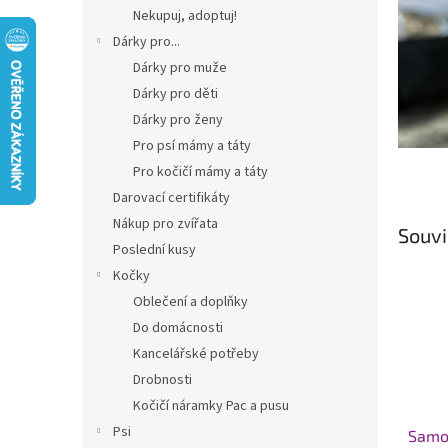
n
Nekupuj, adoptuj!
e
Dárky pro...
l
Dárky pro muže
Dárky pro děti
Dárky pro ženy
Pro psí mámy a táty
Pro kočičí mámy a táty
Darovací certifikáty
Nákup pro zvířata
Souvi
Poslední kusy
Kočky
Oblečení a doplňky
Do domácnosti
Kancelářské potřeby
Drobnosti
Kočičí náramky Pac a pusu
Psi
Samol