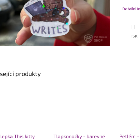
Detailní 
TISK
sející produkty
epka This kitty
Tlapkonožky - barevné
Petlém -