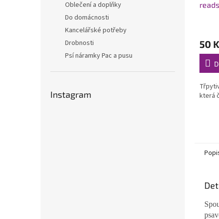
reads
Oblečení a doplňky
Do domácnosti
Kancelářské potřeby
50 
Drobnosti
Psí náramky Pac a pusu
D
Třpyti
Instagram
která 
Popi
Det
Spou
psav