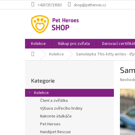
Přejít
+420725719583
shop@petheroes.cz
na
obsah
Kolekce
Nákup pro zvířata
Darovací certifiká
Domů
Kolekce
Samolepka This kitty writes - třp
P
Samo
o
Přeskočit
s
Průměr
Neohod
Kategorie
kategorie
t
hodnoce
r
produkt
Kolekce
a
je
Čtení a zvířátka
0,0
n
z
Výbava zvířecího hrdiny
n
5
í
Nakrmte útulkáče
hvězdič
p
Pet Heroes
a
Handipet Rescue