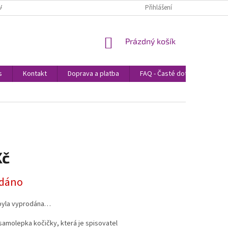
LATBA
PODMÍNKY OCHRANY OSOBNÍCH ÚDAJŮ
Přihlášení
PROHLÁŠENÍ O POUŽÍ
NÁKUPNÍ
Prázdný košík
KOŠÍK
s
Kontakt
Doprava a platba
FAQ - Časté dotazy
Bl
Kč
dáno
byla vyprodána…
samolepka kočičky, která je spisovatel