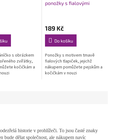
ponožky s fialovými
tlapkami
Průměrné
hodnocení
189 Kč
produktu
je
5,0
šíku
Do košíku
z
5
áníčko s obrázkem
Ponožky s motivem tmavě
hvězdiček.
ořeného zvířátky,
fialových tlapiček, jejichž
můžete kočičkám a
nákupem pomůžete pejskům a
nouzi
kočičkám v nouzi
dezřelá historie v prohlížeči. To jsou časté znaky
en bude dělat společnost, ale nákupem navíc