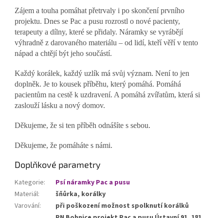
Zájem a touha pomáhat přetrvaly i po skončení prvního
projektu. Dnes se Pac a pusu rozrostl o nové pacienty,
terapeuty a dílny, které se přidaly. Náramky se vyrábějí
výhradně z darovaného materiálu – od lidí, kteří věří v tento
nápad a chtějí být jeho součástí.
Každý korálek, každý uzlík má svůj význam. Není to jen
doplněk. Je to kousek příběhu, který pomáhá. Pomáhá
pacientům na cestě k uzdravení. A pomáhá zvířatům, která si
zaslouží lásku a nový domov.
Děkujeme, že si ten příběh odnášíte s sebou.
Děkujeme, že pomáháte s námi.
Doplňkové parametry
Kategorie
:
Psí náramky Pac a pusu
Materiál
:
šňůrka, korálky
Varování
:
při poškození možnost spolknutí korálků
PN Bohnice projekt Pac a pusu Ústavní 91, 181