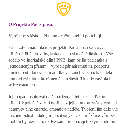
O Projektu Pac a pusu:
Vyrobeno s láskou. Na pomoc těm, kteří ji potřebují.
Za každým náramkem z projektu Pac a pusu se skrývá
příběh. Příběh odvahy, laskavosti a skutečné lidskosti. Vše
začalo ve šperkařské dílně PNB, kam přišla pacientka s
jednoduchým přáním – vyrobit pár náramků na podporu
kočičího útulku své kamarádky v Jižních Čechách. Chtěla
pomoci zvířatům, která neměla to štěstí. Tím ale zasáhla i
srdce ostatních.
Její nápad inspiroval další pacienty, kteří se s nadšením
přidali. Společně začali tvořit, a z jejich rukou začaly vznikat
náramky plné energie, empatie a naděje. Tvoření jim dalo víc
než jen radost – dalo jim pocit smyslu, vnitřní sílu a víru, že
mohou být užiteční, i když sami procházejí těžkým obdobím.