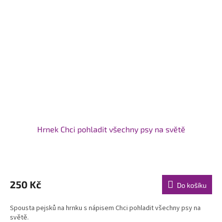
Hrnek Chci pohladit všechny psy na světě
Průměrné
hodnocení
produktu
250 Kč
Do košíku
je
5,0
Spousta pejsků na hrnku s nápisem Chci pohladit všechny psy na
z
světě.
5