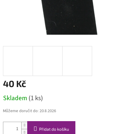
40 Kč
Měrná
Skladem
(1 ks)
cena:
Můžeme doručit do:
20.8.2026
Přidat do košíku