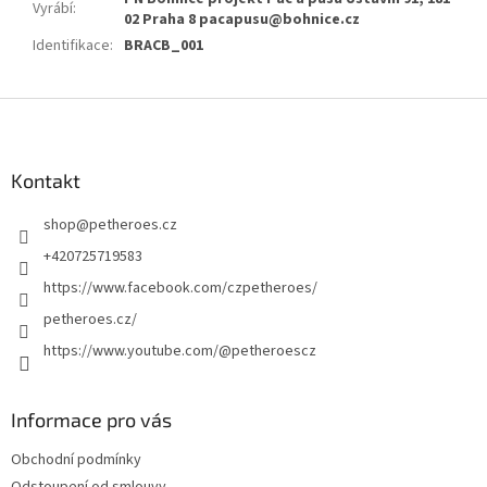
Vyrábí
:
02 Praha 8 pacapusu@bohnice.cz
Identifikace
:
BRACB_001
Z
á
p
a
Kontakt
t
shop
@
petheroes.cz
í
+420725719583
https://www.facebook.com/czpetheroes/
petheroes.cz/
https://www.youtube.com/@petheroescz
Informace pro vás
Obchodní podmínky