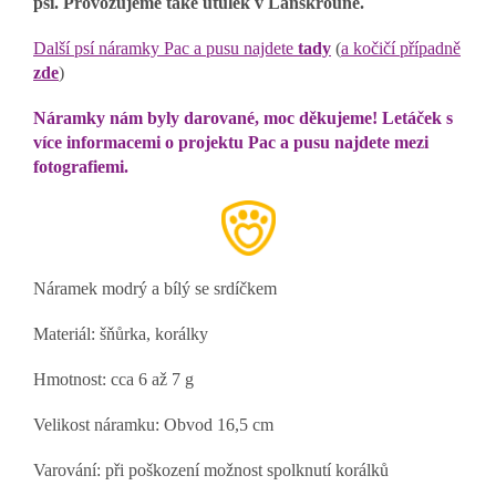
psi. Provozujeme také útulek v Lanškrouně.
Další psí náramky Pac a pusu najdete
tady
(
a kočičí případně
zde
)
Náramky nám byly darované, moc děkujeme! Letáček s
více informacemi o projektu Pac a pusu najdete mezi
fotografiemi.
Náramek modrý a bílý se srdíčkem
Materiál: šňůrka, korálky
Hmotnost: cca 6 až 7 g
Velikost náramku: Obvod 16,5 cm
Varování: při poškození možnost spolknutí korálků