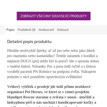
hvězdiček.
ZOBRAZIT VŠECHNY SOUVISEJÍCÍ PRODUKTY
Popis
Podobné (4)
Hodnocení
Diskuze
Detailní popis produktu
Hledáte neobvyklé šperky, ať už pro sebe nebo jako dárek
pro maminku nebo kamarádku? Tenhle náramek z korálků a
nápisem DOGS (psi) může být to pravé! Jde o spoustu dobra
v malém balení. Náramky Pac a pusu totiž ručně a s láskou
vyrábějí pacienti PN Bohnice na podporu zvířat. Nákupem
jednoho z nich pomůžete opravdovým zvířátkům!
Veškerý výtěžek z prodeje jde totiž přímo neziskové
organizaci Pet Heroes, ve které se v rámci projektu
Handipet Rescue staráme o zvířata v nouzi - útočiště a
láskyplnou péči u nás nachází i handicapované kočky a