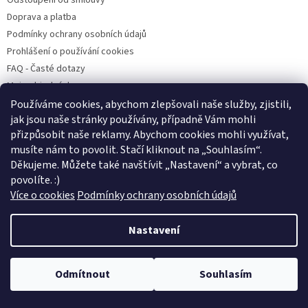
Odstoupení od smlouvy
Doprava a platba
Podmínky ochrany osobních údajů
Prohlášení o používání cookies
FAQ - Časté dotazy
Moje objednávka
Používáme cookies, abychom zlepšovali naše služby, zjistili,
jak jsou naše stránky používány, případně Vám mohli
přizpůsobit naše reklamy. Abychom cookies mohli využívat,
Pet Heroes
Handipet Rescue
Pet Heroes Lanškroun
Psí Přání
musíte nám to povolit. Stačí kliknout na „Souhlasím
“
.
Štěně v nouzi
Děkujeme. Můžete také navštívit „Nastavení“ a vybrat, co
povolíte. :)
Více o cookies
Podmínky ochrany osobních údajů
Vytvořil Shoptet
Nastavení
Copyright 2026
Pet Heroes Shop
. Všechna práva vyhrazena.
Výdejnu objednávek s osobním odběrem najdete na adrese V Horkách
Odmítnout
Souhlasím
Upravit nastavení cookies
4, Praha - Nusle, ST - ČT, 12 - 19 hodin kromě státních svátků. :)