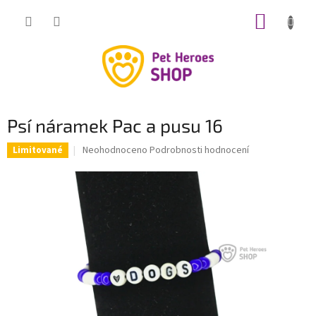
Přejít
NÁKUP
na
obsah
KOŠÍK
Psí náramek Pac a pusu 16
Průměrné
Neohodnoceno
Podrobnosti hodnocení
Limitované
hodnocení
produktu
je
0,0
z
5
hvězdiček.