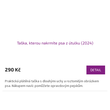
Taška, kterou nakrmíte psa z útulku (2024)
Průměrné
hodnocení
produktu
290 Kč
DETAIL
je
5,0
Praktická plátěná taška s dlouhými uchy a roztomilým obrázkem
z
psa. Nákupem navíc pomůžete opravdovým pejskům.
5
hvězdiček.