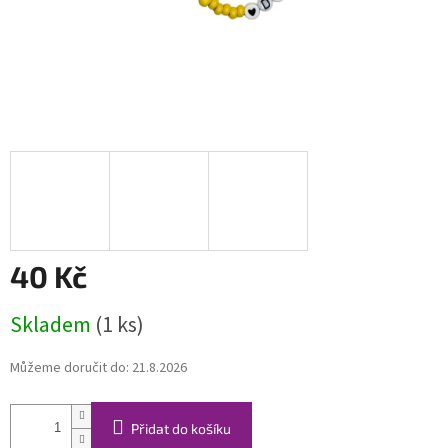
40 Kč
Měrná
Skladem
(1 ks)
cena:
Můžeme doručit do:
21.8.2026
Přidat do košíku