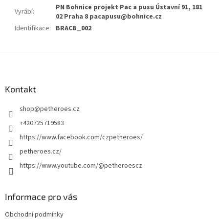
PN Bohnice projekt Pac a pusu Ústavní 91, 181
Vyrábí
:
02 Praha 8 pacapusu@bohnice.cz
Identifikace
:
BRACB_002
Z
á
p
a
Kontakt
t
shop
@
petheroes.cz
í
+420725719583
https://www.facebook.com/czpetheroes/
petheroes.cz/
https://www.youtube.com/@petheroescz
Informace pro vás
Obchodní podmínky