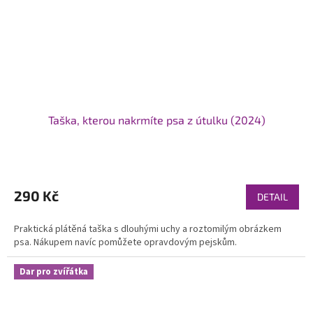
Taška, kterou nakrmíte psa z útulku (2024)
Průměrné
hodnocení
produktu
290 Kč
DETAIL
je
5,0
Praktická plátěná taška s dlouhými uchy a roztomilým obrázkem
z
psa. Nákupem navíc pomůžete opravdovým pejskům.
5
hvězdiček.
Dar pro zvířátka