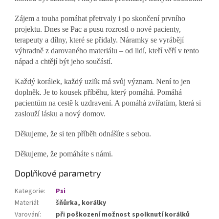
Zájem a touha pomáhat přetrvaly i po skončení prvního
projektu. Dnes se Pac a pusu rozrostl o nové pacienty,
terapeuty a dílny, které se přidaly. Náramky se vyrábějí
výhradně z darovaného materiálu – od lidí, kteří věří v tento
nápad a chtějí být jeho součástí.
Každý korálek, každý uzlík má svůj význam. Není to jen
doplněk. Je to kousek příběhu, který pomáhá. Pomáhá
pacientům na cestě k uzdravení. A pomáhá zvířatům, která si
zaslouží lásku a nový domov.
Děkujeme, že si ten příběh odnášíte s sebou.
Děkujeme, že pomáháte s námi.
Doplňkové parametry
Kategorie
:
Psi
Materiál
:
šňůrka, korálky
Varování
:
při poškození možnost spolknutí korálků