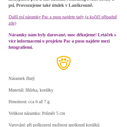
psi. Provozujeme také útulek v Lanškrouně.
Další psí náramky Pac a pusu najdete tady
(
a kočičí případně
zde
)
Náramky nám byly darované, moc děkujeme! Letáček s
více informacemi o projektu Pac a pusu najdete mezi
fotografiemi.
Náramek žlutý
Materiál: šňůrka, korálky
Hmotnost: cca 6 až 7 g
Velikost náramku: Průměr 5 cm
Varování: při poškození možnost spolknutí korálků