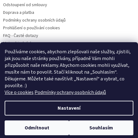
Odstoupení od smlouvy
Doprava a platba
Podmínky ochrany osobních údajů
Prohlášení o používání cookies
FAQ - Časté dotazy
Moje objednávka
Používáme cookies, abychom zlepšovali naše služby, zjistili,
jak jsou naše stránky používány, případně Vám mohli
přizpůsobit naše reklamy. Abychom cookies mohli využívat,
Pet Heroes
Handipet Rescue
Pet Heroes Lanškroun
Psí Přání
musíte nám to povolit. Stačí kliknout na „Souhlasím
“
.
Štěně v nouzi
Děkujeme. Můžete také navštívit „Nastavení“ a vybrat, co
povolíte. :)
Více o cookies
Podmínky ochrany osobních údajů
Vytvořil Shoptet
Nastavení
Copyright 2026
Pet Heroes Shop
. Všechna práva vyhrazena.
Výdejnu objednávek s osobním odběrem najdete na adrese V Horkách
Odmítnout
Souhlasím
Upravit nastavení cookies
4, Praha - Nusle, ST - ČT, 12 - 19 hodin kromě státních svátků. :)