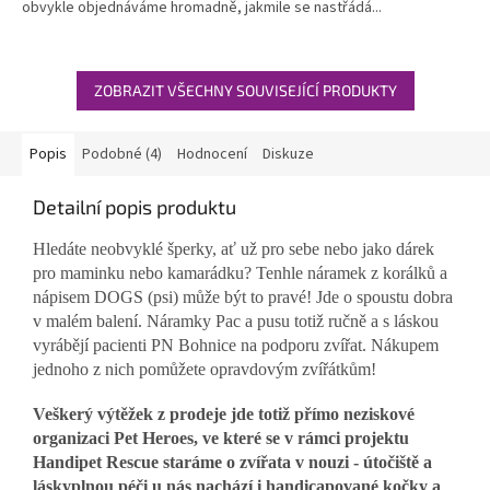
obvykle objednáváme hromadně, jakmile se nastřádá...
hvězdiček.
ZOBRAZIT VŠECHNY SOUVISEJÍCÍ PRODUKTY
Popis
Podobné (4)
Hodnocení
Diskuze
Detailní popis produktu
Hledáte neobvyklé šperky, ať už pro sebe nebo jako dárek
pro maminku nebo kamarádku? Tenhle náramek z korálků a
nápisem DOGS (psi) může být to pravé! Jde o spoustu dobra
v malém balení. Náramky Pac a pusu totiž ručně a s láskou
vyrábějí pacienti PN Bohnice na podporu zvířat. Nákupem
jednoho z nich pomůžete opravdovým zvířátkům!
Veškerý výtěžek z prodeje jde totiž přímo neziskové
organizaci Pet Heroes, ve které se v rámci projektu
Handipet Rescue staráme o zvířata v nouzi - útočiště a
láskyplnou péči u nás nachází i handicapované kočky a