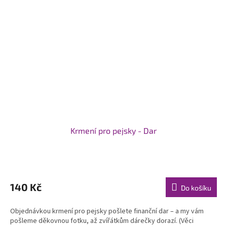
Krmení pro pejsky - Dar
Průměrné
hodnocení
produktu
140 Kč
Do košíku
je
5,0
Objednávkou krmení pro pejsky pošlete finanční dar – a my vám
z
pošleme děkovnou fotku, až zvířátkům dárečky dorazí. (Věci
5