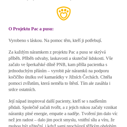
O Projektu Pac a pusu:
Vyrobeno s láskou. Na pomoc těm, kteří ji potřebují.
Za každým náramkem z projektu Pac a pusu se skrývá
příběh. Příběh odvahy, laskavosti a skutečné lidskosti. Vše
začalo ve šperkařské dílně PNB, kam přišla pacientka s
jednoduchým přáním – vyrobit pár náramků na podporu
kočičího útulku své kamarádky v Jižních Čechách. Chtěla
pomoci zvířatům, která neměla to štěstí. Tím ale zasáhla i
srdce ostatních.
Její nápad inspiroval další pacienty, kteří se s nadšením
přidali. Společně začali tvořit, a z jejich rukou začaly vznikat
náramky plné energie, empatie a naděje. Tvoření jim dalo víc
než jen radost – dalo jim pocit smyslu, vnitřní sílu a víru, že
mohou být užiteční, i když sami procházejí těžkým obdobím.