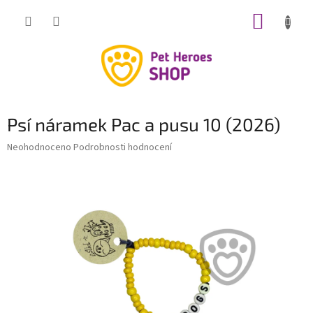
Přejít
NÁKUP
na
obsah
KOŠÍK
Psí náramek Pac a pusu 10 (2026)
Průměrné
Neohodnoceno
Podrobnosti hodnocení
hodnocení
produktu
je
0,0
z
5
hvězdiček.