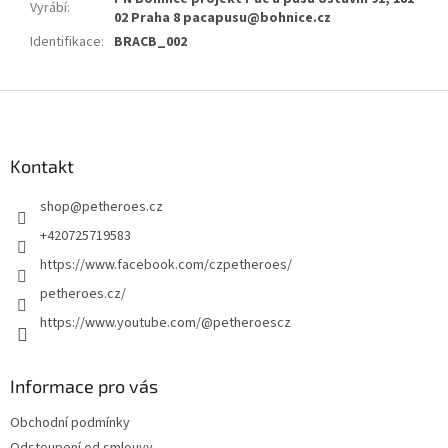
Vyrábí
:
02 Praha 8 pacapusu@bohnice.cz
Identifikace
:
BRACB_002
Z
á
p
a
Kontakt
t
shop
@
petheroes.cz
í
+420725719583
https://www.facebook.com/czpetheroes/
petheroes.cz/
https://www.youtube.com/@petheroescz
Informace pro vás
Obchodní podmínky