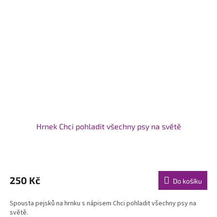
Hrnek Chci pohladit všechny psy na světě
Průměrné
hodnocení
produktu
250 Kč
Do košíku
je
5,0
Spousta pejsků na hrnku s nápisem Chci pohladit všechny psy na
z
světě.
5