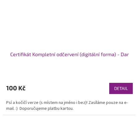
Certifikát Kompletní odčervení (digitální forma) - Dar
Průměrné
hodnocení
produktu
100 Kč
DETAIL
je
5,0
Psí a kočičí verze (s místem na jméno i bez)! Zasíláme pouze na e-
z
mail. :) Doporučujeme platbu kartou.
5
hvězdiček.