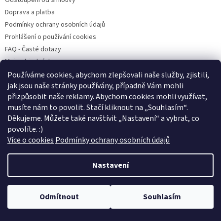
Odstoupení od smlouvy
Doprava a platba
Podmínky ochrany osobních údajů
Prohlášení o používání cookies
FAQ - Časté dotazy
Moje objednávka
Používáme cookies, abychom zlepšovali naše služby, zjistili,
jak jsou naše stránky používány, případně Vám mohli
přizpůsobit naše reklamy. Abychom cookies mohli využívat,
Pet Heroes
Handipet Rescue
Pet Heroes Lanškroun
Psí Přání
musíte nám to povolit. Stačí kliknout na „Souhlasím
“
.
Štěně v nouzi
Děkujeme. Můžete také navštívit „Nastavení“ a vybrat, co
povolíte. :)
Více o cookies
Podmínky ochrany osobních údajů
Vytvořil Shoptet
Nastavení
Copyright 2026
Pet Heroes Shop
. Všechna práva vyhrazena.
Výdejnu objednávek s osobním odběrem najdete na adrese V Horkách
Odmítnout
Souhlasím
Upravit nastavení cookies
4, Praha - Nusle, ST - ČT, 12 - 19 hodin kromě státních svátků. :)