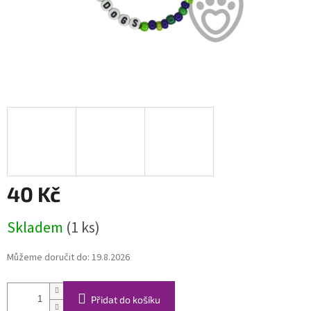
40 Kč
Měrná
Skladem
(1 ks)
cena:
Můžeme doručit do:
19.8.2026
Přidat do košíku