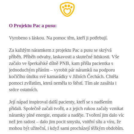
O Projektu Pac a pusu:
Vyrobeno s láskou. Na pomoc těm, kteří ji potřebují.
Za každým náramkem z projektu Pac a pusu se skrývá
příběh. Příběh odvahy, laskavosti a skutečné lidskosti. Vše
začalo ve šperkařské dílně PNB, kam přišla pacientka s
jednoduchým přáním – vyrobit pár náramků na podporu
kočičího útulku své kamarádky v Jižních Čechách. Chtěla
pomoci zvířatům, která neměla to štěstí. Tím ale zasáhla i
srdce ostatních.
Její nápad inspiroval další pacienty, kteří se s nadšením
přidali. Společně začali tvořit, a z jejich rukou začaly vznikat
náramky plné energie, empatie a naděje. Tvoření jim dalo víc
než jen radost – dalo jim pocit smyslu, vnitřní sílu a víru, že
mohou být užiteční, i když sami procházejí těžkým obdobím.