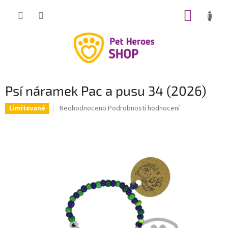
Přejít
NÁKUP
na
obsah
KOŠÍK
Psí náramek Pac a pusu 34 (2026)
Průměrné
Neohodnoceno
Podrobnosti hodnocení
Limitované
hodnocení
produktu
je
0,0
z
5
hvězdiček.