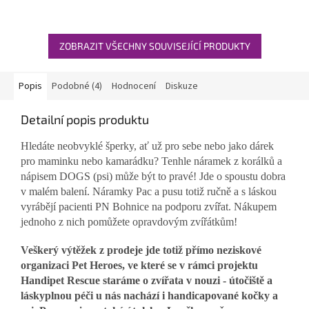
hvězdiček.
ZOBRAZIT VŠECHNY SOUVISEJÍCÍ PRODUKTY
Popis
Podobné (4)
Hodnocení
Diskuze
Detailní popis produktu
Hledáte neobvyklé šperky, ať už pro sebe nebo jako dárek
pro maminku nebo kamarádku? Tenhle náramek z korálků a
nápisem DOGS (psi) může být to pravé! Jde o spoustu dobra
v malém balení. Náramky Pac a pusu totiž ručně a s láskou
vyrábějí pacienti PN Bohnice na podporu zvířat. Nákupem
jednoho z nich pomůžete opravdovým zvířátkům!
Veškerý výtěžek z prodeje jde totiž přímo neziskové
organizaci Pet Heroes, ve které se v rámci projektu
Handipet Rescue staráme o zvířata v nouzi - útočiště a
láskyplnou péči u nás nachází i handicapované kočky a