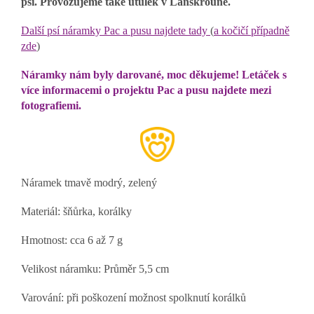
psi. Provozujeme také útulek v Lanškrouně.
Další psí náramky Pac a pusu najdete tady
(
a kočičí případně
zde
)
Náramky nám byly darované, moc děkujeme! Letáček s
více informacemi o projektu Pac a pusu najdete mezi
fotografiemi.
Náramek tmavě modrý, zelený
Materiál: šňůrka, korálky
Hmotnost: cca 6 až 7 g
Velikost náramku: Průměr 5,5 cm
Varování: při poškození možnost spolknutí korálků