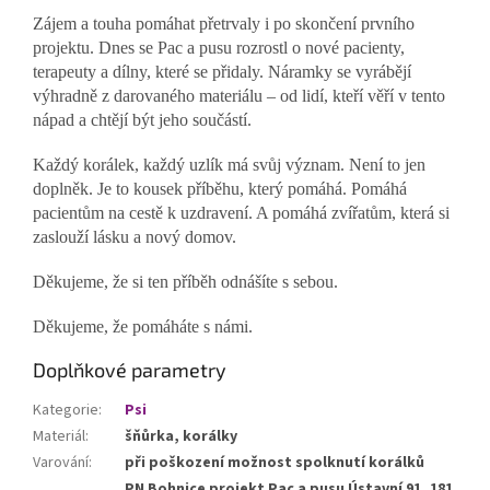
Zájem a touha pomáhat přetrvaly i po skončení prvního
projektu. Dnes se Pac a pusu rozrostl o nové pacienty,
terapeuty a dílny, které se přidaly. Náramky se vyrábějí
výhradně z darovaného materiálu – od lidí, kteří věří v tento
nápad a chtějí být jeho součástí.
Každý korálek, každý uzlík má svůj význam. Není to jen
doplněk. Je to kousek příběhu, který pomáhá. Pomáhá
pacientům na cestě k uzdravení. A pomáhá zvířatům, která si
zaslouží lásku a nový domov.
Děkujeme, že si ten příběh odnášíte s sebou.
Děkujeme, že pomáháte s námi.
Doplňkové parametry
Kategorie
:
Psi
Materiál
:
šňůrka, korálky
Varování
:
při poškození možnost spolknutí korálků
PN Bohnice projekt Pac a pusu Ústavní 91, 181