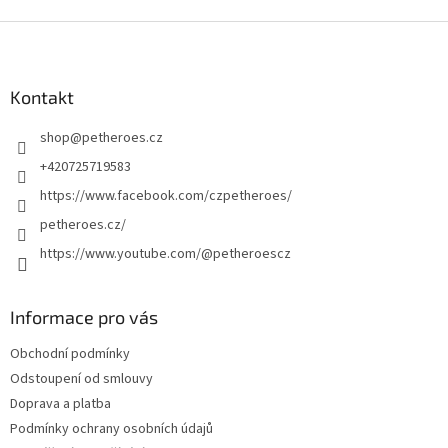
Z
á
p
a
Kontakt
t
shop
@
petheroes.cz
í
+420725719583
https://www.facebook.com/czpetheroes/
petheroes.cz/
https://www.youtube.com/@petheroescz
Informace pro vás
Obchodní podmínky
Odstoupení od smlouvy
Doprava a platba
Podmínky ochrany osobních údajů