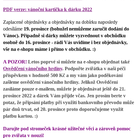
PDF verze: vánoční kartička k dárku 2022
Zaplacené objednávky a objednávky na dobírku naposledy
odesíláme
19. prosince (bohužel nemůžeme zaručit dodání do
Vánoc). Případně si dárky můžete vyzvednout v obchůdku
osobně do 16. prosince - rádi Vás uvidíme i bez objednávky,
vše na e-shopu máme i přímo v obchůdku. :)
A POZOR!
Letos poprvé si můžete na e-shopu objednat také
Osvědčení vánočního hrdiny
.
Podpořte zvířátka v naší péči
příspěvkem v hodnotě 500 Kč a my vám jako poděkování
zašleme osvědčení vánočního hrdiny. Jelikož Osvědčení
zasíláme pouze e-mailem, můžete je objednávat ještě do 21.
prosince 2022 a dárek Vám přijde včas. Jen prosím berte v
potaz, že připsání platby při využití bankovního převodu může
pár dnů trvat, od 20. prosince proto doporučujeme využít
platbu kartou. :)
Darujte pod stromeček krásné užitečné věci a zároveň pomoc
pro zvířata v nouzi!