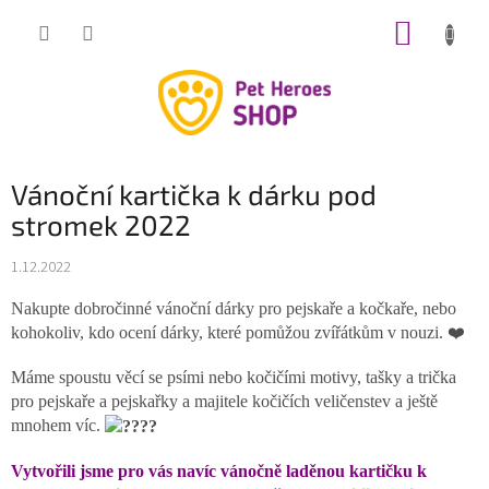
Přejít
NÁKUP
na
obsah
KOŠÍK
Vánoční kartička k dárku pod
stromek 2022
1.12.2022
Nakupte dobročinné vánoční dárky pro pejskaře a kočkaře, nebo
kohokoliv, kdo ocení dárky, které pomůžou zvířátkům v nouzi. ❤️
Máme spoustu věcí se psími nebo kočičími motivy, tašky a trička
pro pejskaře a pejskařky a majitele kočičích veličenstev a ještě
mnohem víc.
Vytvořili jsme pro vás navíc vánočně laděnou kartičku k