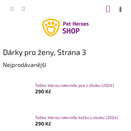
Přejít
NÁKUP
na
obsah
KOŠÍK
Dárky pro ženy
, Strana 3
Nejprodávanější
Taška, kterou nakrmíte psa z útulku (2024)
290 Kč
Taška, kterou nakrmíte kočku z útulku (2024)
290 Kč