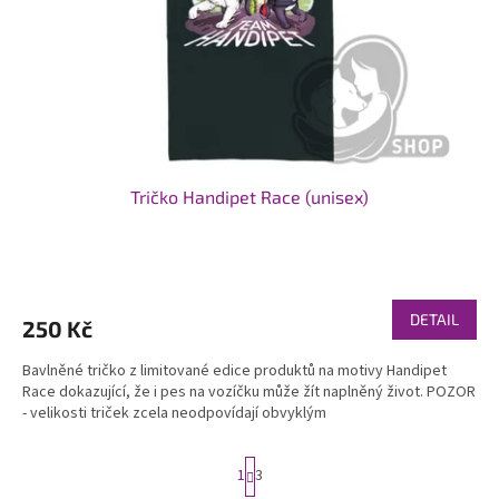
Tričko Handipet Race (unisex)
Průměrné
hodnocení
produktu
DETAIL
250 Kč
je
5,0
Bavlněné tričko z limitované edice produktů na motivy Handipet
z
Race dokazující, že i pes na vozíčku může žít naplněný život. POZOR
5
- velikosti triček zcela neodpovídají obvyklým
hvězdiček.
S
1
3
t