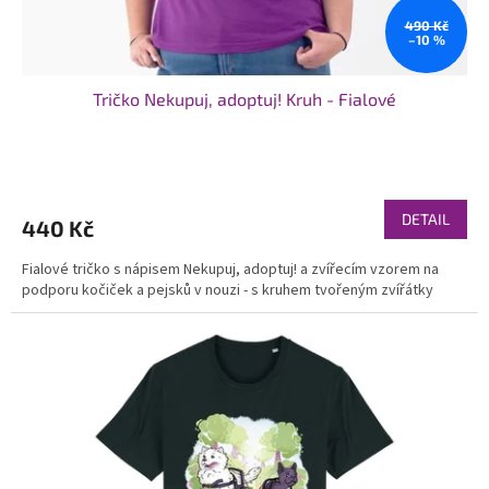
t
ů
490 Kč
–10 %
Tričko Nekupuj, adoptuj! Kruh - Fialové
Průměrné
hodnocení
produktu
DETAIL
440 Kč
je
5,0
Fialové tričko s nápisem Nekupuj, adoptuj! a zvířecím vzorem na
z
podporu kočiček a pejsků v nouzi - s kruhem tvořeným zvířátky
5
hvězdiček.