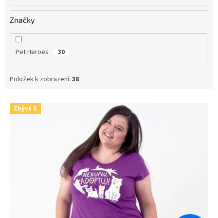
Značky
Pet Heroes
30
Položek k zobrazení:
38
V
Zbývá S
ý
p
i
s
p
r
o
d
u
k