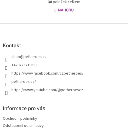
r
38
položek celkem
O
á
v
NAHORU
n
l
k
á
o
v
Z
d
á
a
á
n
c
p
í
í
a
Kontakt
p
t
r
shop
@
petheroes.cz
í
v
k
+420725719583
y
https://www.facebook.com/czpetheroes/
v
ý
petheroes.cz/
p
https://www.youtube.com/@petheroescz
i
s
u
Informace pro vás
Obchodní podmínky
Odstoupení od smlouvy