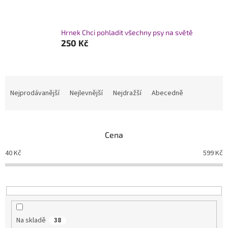
Hrnek Chci pohladit všechny psy na světě
250 Kč
Ř
a
Nejprodávanější
Nejlevnější
Nejdražší
Abecedně
z
e
n
Cena
í
p
40
Kč
599
Kč
r
o
d
u
k
t
Na skladě
38
ů