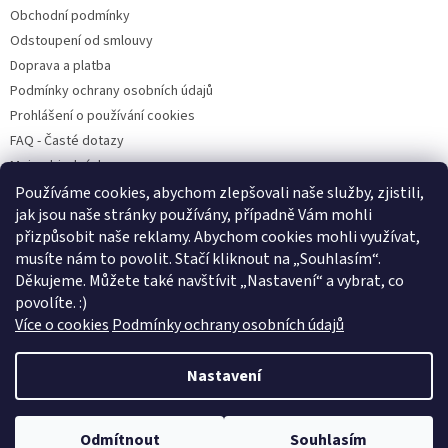
Obchodní podmínky
Odstoupení od smlouvy
Doprava a platba
Podmínky ochrany osobních údajů
Prohlášení o používání cookies
FAQ - Časté dotazy
Moje objednávka
Používáme cookies, abychom zlepšovali naše služby, zjistili,
jak jsou naše stránky používány, případně Vám mohli
přizpůsobit naše reklamy. Abychom cookies mohli využívat,
Pet Heroes
Handipet Rescue
Pet Heroes Lanškroun
Psí Přání
musíte nám to povolit. Stačí kliknout na „Souhlasím
“
.
Štěně v nouzi
Děkujeme. Můžete také navštívit „Nastavení“ a vybrat, co
povolíte. :)
Více o cookies
Podmínky ochrany osobních údajů
Vytvořil Shoptet
Nastavení
Copyright 2026
Pet Heroes Shop
. Všechna práva vyhrazena.
Výdejnu objednávek s osobním odběrem najdete na adrese V Horkách
Odmítnout
Souhlasím
Upravit nastavení cookies