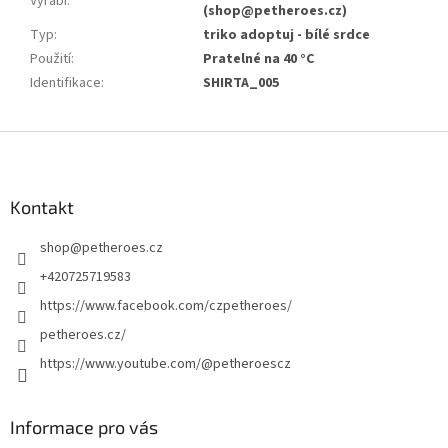
Vyrábí
:
(shop@petheroes.cz)
Typ
:
triko adoptuj - bílé srdce
Použití
:
Pratelné na 40 °C
Identifikace
:
SHIRTA_005
Z
á
p
a
Kontakt
t
shop
@
petheroes.cz
í
+420725719583
https://www.facebook.com/czpetheroes/
petheroes.cz/
https://www.youtube.com/@petheroescz
Informace pro vás