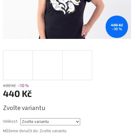
490 Kč
–10 %
490 Kč
–10 %
440 Kč
Měrná
Zvolte variantu
cena:
Velikost
Můžeme doručit do:
Zvolte variantu