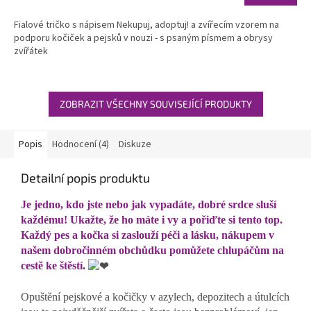
je
5,0
Fialové tričko s nápisem Nekupuj, adoptuj! a zvířecím vzorem na
z
podporu kočiček a pejsků v nouzi - s psaným písmem a obrysy
5
zvířátek
hvězdiček.
ZOBRAZIT VŠECHNY SOUVISEJÍCÍ PRODUKTY
Popis
Hodnocení (4)
Diskuze
Detailní popis produktu
Je jedno, kdo jste nebo jak vypadáte, dobré srdce sluší
každému! Ukažte, že ho máte i vy a pořiďte si tento top.
Každý pes a kočka si zaslouží péči a lásku, nákupem v
našem dobročinném obchůdku pomůžete chlupáčům na
cestě ke štěstí.
Opuštění pejskové a kočičky v azylech, depozitech a útulcích