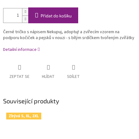
Přidat do košíku
Černé tričko s nápisem Nekupuj, adoptuj! a zvířecím vzorem na
podporu kočiček a pejsků v nouzi - s bílým srdíčkem tvořeným zvířátky
Detailní informace
ZEPTAT SE
HLÍDAT
SDÍLET
Související produkty
Zbývá S, XL, 2XL