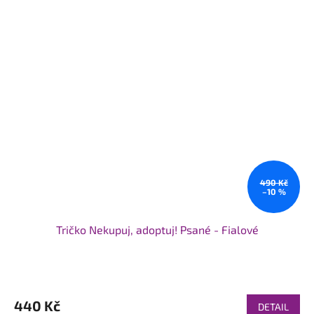
490 Kč
–10 %
Tričko Nekupuj, adoptuj! Psané - Fialové
Průměrné
hodnocení
produktu
440 Kč
DETAIL