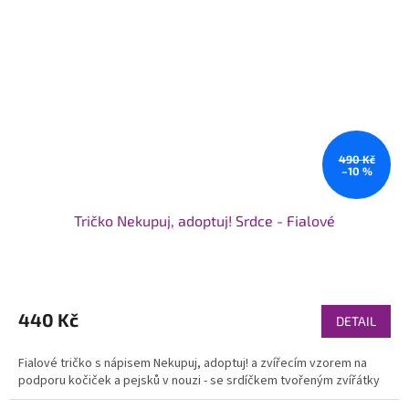
490 Kč
–10 %
Tričko Nekupuj, adoptuj! Srdce - Fialové
Průměrné
hodnocení
produktu
440 Kč
DETAIL
je
5,0
Fialové tričko s nápisem Nekupuj, adoptuj! a zvířecím vzorem na
z
podporu kočiček a pejsků v nouzi - se srdíčkem tvořeným zvířátky
5
hvězdiček.