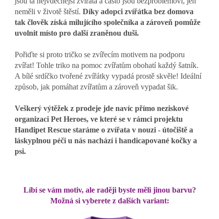
jsou ta nejvděčnější zvířata a často jsou bezproblémoví, jen
neměli v životě štěstí.
Díky adopci zvířátka bez domova
tak člověk získá
milujícího společníka a zároveň pomůže
uvolnit místo pro další zraněnou duši.
Pořiďte si proto tričko se zvířecím motivem na podporu
zvířat! Tohle triko na pomoc zvířatům obohatí každý šatník.
A bílé srdíčko tvořené zvířátky vypadá prostě skvěle! Ideální
způsob, jak pomáhat zvířatům a zároveň vypadat šik.
Veškerý výtěžek z prodeje jde navíc přímo neziskové
organizaci Pet Heroes, ve které se v rámci projektu
Handipet Rescue staráme o zvířata v nouzi - útočiště a
láskyplnou péči u nás nachází i handicapované kočky a
psi
.
Líbí se vám motiv, ale raději byste měli jinou barvu?
Možná si vyberete z dalších variant: