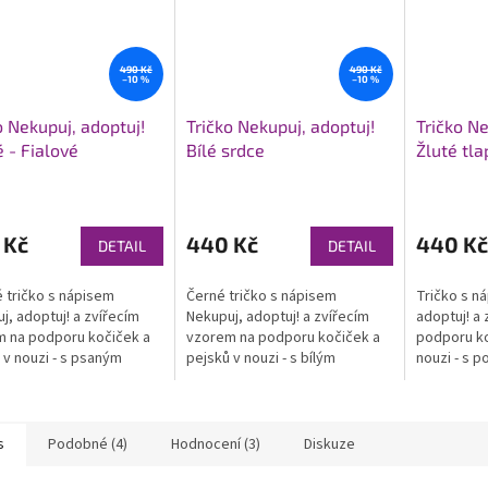
490 Kč
490 Kč
–10 %
–10 %
o Nekupuj, adoptuj!
Tričko Nekupuj, adoptuj!
Tričko Ne
 - Fialové
Bílé srdce
Žluté tla
rné
Průměrné
Průměrné
cení
hodnocení
hodnocení
ktu
produktu
produktu
 Kč
440 Kč
440 Kč
DETAIL
DETAIL
je
je
5,0
5,0
é tričko s nápisem
Černé tričko s nápisem
Tričko s n
z
z
j, adoptuj! a zvířecím
Nekupuj, adoptuj! a zvířecím
adoptuj! a
5
5
 na podporu kočiček a
vzorem na podporu kočiček a
podporu ko
ček.
hvězdiček.
hvězdiček.
 v nouzi - s psaným
pejsků v nouzi - s bílým
nouzi - s p
 a obrysy zvířátek
srdíčkem tvořeným zvířátky
tlapiček
s
Podobné (4)
Hodnocení (3)
Diskuze