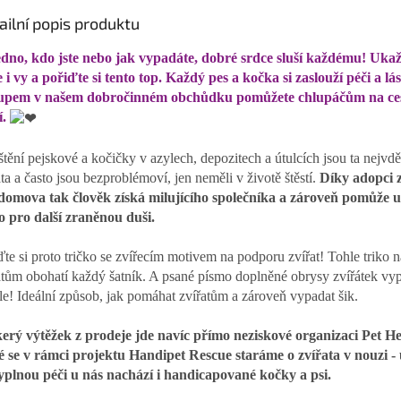
ailní popis produktu
edno, kdo jste nebo jak vypadáte, dobré srdce sluší každému! Ukaž
 i vy a pořiďte si tento top. Každý pes a kočka si zaslouží péči a lá
upem v našem dobročinném obchůdku pomůžete chlupáčům na ces
í.
tění pejskové a kočičky v azylech, depozitech a útulcích jsou ta nejvdě
ata a často jsou bezproblémoví, jen neměli v životě štěstí.
Díky adopci 
domova tak člověk získá
milujícího společníka a zároveň pomůže u
o pro další zraněnou duši.
ďte si proto tričko se zvířecím motivem na podporu zvířat! Tohle triko
atům obohatí každý šatník. A psané písmo doplněné obrysy zvířátek vy
le! Ideální způsob, jak pomáhat zvířatům a zároveň vypadat šik.
erý výtěžek z prodeje jde navíc přímo neziskové organizaci Pet He
é se v rámci projektu Handipet Rescue staráme o zvířata v nouzi - 
yplnou péči u nás nachází i handicapované kočky a psi
.