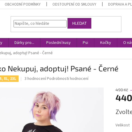
OBCHODNÍ PODMÍNKY
ODSTOUPENÍ OD SMLOUVY
DOPRAVA A P
HLEDAT
ty
Dárky pro...
Poslední kusy
Psi
Kočky
O ná
ekupuj, adoptuj! Psané - Černé
ko Nekupuj, adoptuj! Psané - Černé
Průměrné
3 hodnocení
Podrobnosti hodnocení
S, XL, 2XL
hodnocení
produktu
490 Kč
je
440
5,0
z
Měrná
Zvolt
5
cena:
hvězdiček.
Velikost