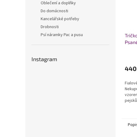
Oblečení a doplňky
Do domácnosti
Kancelářské potřeby
Drobnosti
Psí náramky Pac a pusu
Tričk
Psané
Průmě
Instagram
hodno
produ
440
je
5,0
Fialov
z
Nekupu
5
vzorem
hvězdi
pejsků
písmem
Popi