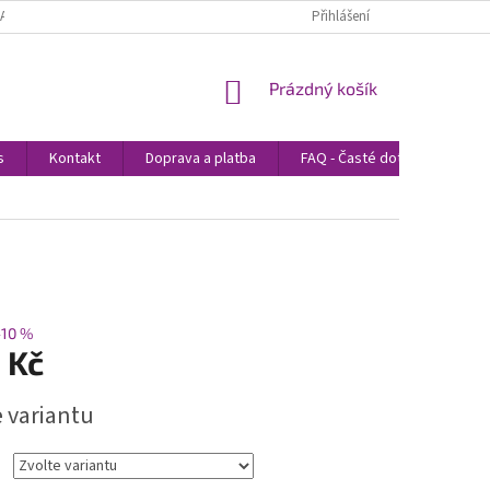
LATBA
PODMÍNKY OCHRANY OSOBNÍCH ÚDAJŮ
Přihlášení
PROHLÁŠENÍ O POUŽÍ
NÁKUPNÍ
Prázdný košík
KOŠÍK
s
Kontakt
Doprava a platba
FAQ - Časté dotazy
Bl
–10 %
 Kč
e variantu