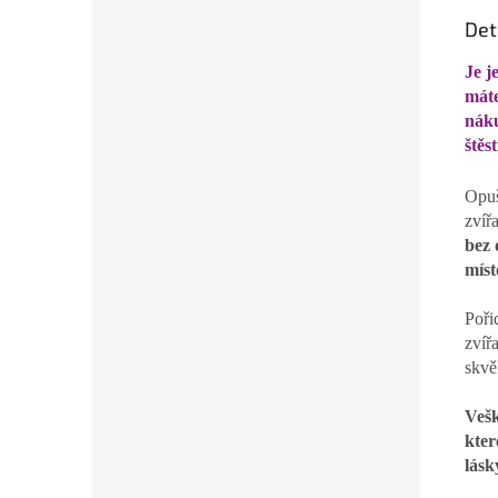
Det
Je j
máte
nák
štěst
Opuš
zvíř
bez 
míst
Poři
zvíř
skvě
Vešk
kter
lásk