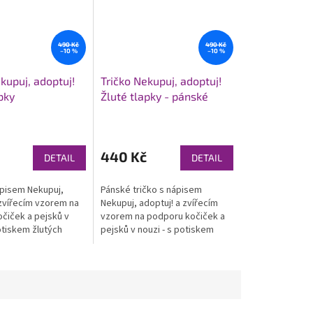
490 Kč
490 Kč
–10 %
–10 %
kupuj, adoptuj!
Tričko Nekupuj, adoptuj!
pky
Žluté tlapky - pánské
(unisex)
Průměrné
hodnocení
produktu
440 Kč
DETAIL
DETAIL
je
5,0
ápisem Nekupuj,
Pánské tričko s nápisem
z
 zvířecím vzorem na
Nekupuj, adoptuj! a zvířecím
5
čiček a pejsků v
vzorem na podporu kočiček a
hvězdiček.
otiskem žlutých
pejsků v nouzi - s potiskem
žlutých tlapiček