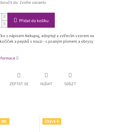
oručit do:
Zvolte variantu
Přidat do košíku
čko s nápisem Nekupuj, adoptuj! a zvířecím vzorem na
kočiček a pejsků v nouzi - s psaným písmem a obrysy
informace
ZEPTAT SE
HLÍDAT
SDÍLET
 2XL
Zbývá S