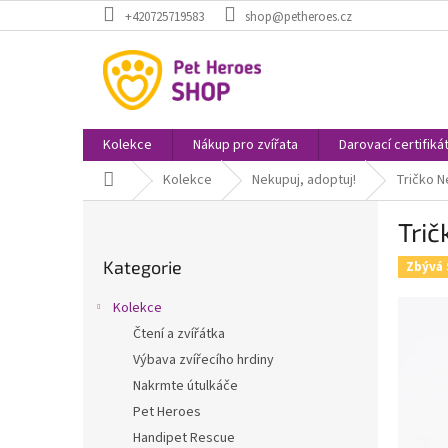
Přejít
+420725719583
shop@petheroes.cz
na
obsah
Kolekce
Nákup pro zvířata
Darovací certifiká
Domů
Kolekce
Nekupuj, adoptuj!
Tričko N
P
Trič
o
Přeskočit
s
Kategorie
kategorie
Zbývá 
t
r
Kolekce
a
Čtení a zvířátka
n
Výbava zvířecího hrdiny
n
í
Nakrmte útulkáče
p
Pet Heroes
a
Handipet Rescue