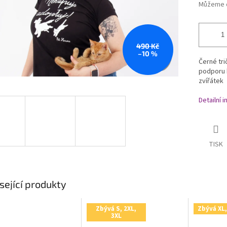
Můžeme d
490 Kč
–10 %
Černé tri
podporu 
zvířátek
Detailní 
TISK
sející produkty
Zbývá S, 2XL,
Zbývá XL,
3XL