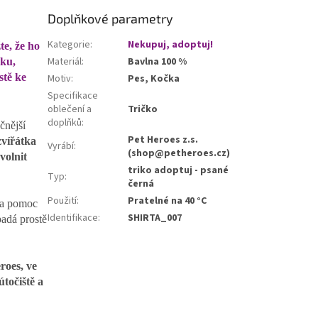
Doplňkové parametry
Kategorie
:
Nekupuj, adoptuj!
te, že ho
Materiál
:
Bavlna 100 %
sku,
tě ke
Motiv
:
Pes, Kočka
Specifikace
oblečení a
Tričko
doplňků
:
čnější
Pet Heroes z.s.
zvířátka
Vyrábí
:
(shop@petheroes.cz)
volnit
triko adoptuj - psané
Typ
:
černá
Použití
:
Pratelné na 40 °C
 na pomoc
Identifikace
:
SHIRTA_007
padá prostě
roes, ve
útočiště a